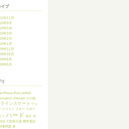
カイブ
11年11月
10年9月
10年5月
10年3月
10年2月
10年1月
09年11月
09年10月
09年8月
09年6月
ゴリ
id
iPhone
iPod
LA4902
Scootech
UStream
その他
ンラインスケート
ウェ
グ
クラフト
スキー
スポー
ハード
フト
佐久
光
和光
大型表示器
携帯電話
時事問題
車