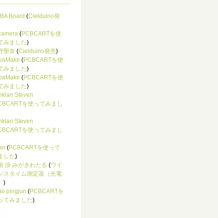
BA Board
(
Cielduino発
 camera
(
PCBCARTを使
てみました
)
野聖奈
(
Cielduino発売
)
baMake
(
PCBCARTを使
てみました
)
baMake
(
PCBCARTを使
てみました
)
nklan Steven
CBCARTを使ってみまし
nklan Steven
CBCARTを使ってみまし
an
(
PCBCARTを使って
ました
)
垣 渉 みがきわたる
(
ワイ
レスタイム測定器（光電
）
)
ao pingjun
(
PCBCARTを
ってみました
)