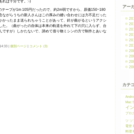
れば十分です。:-)
アー
テープが1m 105円だったので、約2m弱ですから、原価150~180
念ながらうちの新人さんはこの厚みの縫い合わせには力不足だった
20
かかったまま送られちゃうことがあって、針が曲がるというアクシ
20
した。（曲がったの自体は本来の軌道を外れて下の穴に入らず、台
20
んですが）しかたないで、諦めて借り物ミシンの方で制作とあいな
20
20
20
4:33
|
個別ページ
|
コメント (3)
20
20
20
20
カテ
Andro
Mac
イ
ブロ
ツ
ソ
電管
料理