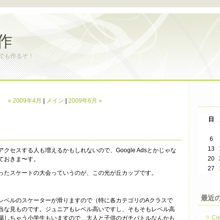
作
でも作るぞ！
« 2009年4月
|
メイン
|
2009年6月 »
日
6
13
アクセスする人も増えるかもしれないので、Google Adsとかじゃな
20
ておきま〜す。
27
になったスケートの大会っていうのが、この光が丘カップです。
最近
レベルのスケーターが滑りますので（特に各カテゴリのAクラスで
当な見ものです。ジュニアもレベル高いですし、そもそもレベル高
Ci
場しちゃう小学生もいますので、大人と子供のガチバトルなんかも