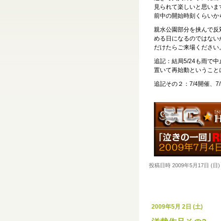
見られて楽しいと思いま
前中の開始時刻くらいか
親水公園部分を挟んで反
める日になるのではない
だけたらご来場ください
追記：結局5/24も雨
置いて再始動ということ
追記その２：7/4開催、
投稿日時 2009年5月17日 (日) 
2009年5月 2日 (土)