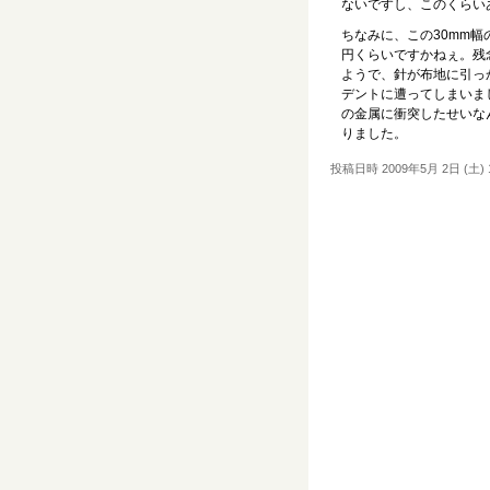
ないですし、このくらいあ
ちなみに、この30mm幅の
円くらいですかねぇ。残
ようで、針が布地に引っ
デントに遭ってしまいま
の金属に衝突したせいな
りました。
投稿日時 2009年5月 2日 (土) 1