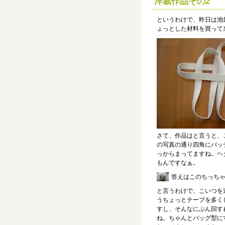
洋裁作品その2
というわけで、昨日は池
ょっとした材料を買って
さて、作品はと言うと、
の写真の通り四角にバッ
っからまってますね。ヘ
もんですなぁ。
答えはこのちっち
と言うわけで、こいつを
うちょっとテープを多く
すし、そんなにぶん回す
ね。ちゃんとバッグ型に