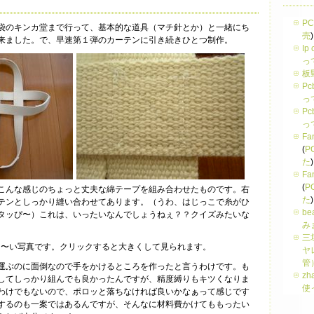
PC
袋のキンカ堂まで行って、基本的な道具（マチ針とか）と一緒にち
売
)
来ました。で、早速第１弾のカーテンに引き続きひとつ制作。
Ip
っ
板
Pc
っ
Pc
っ
Fa
(
P
た
)
Fa
(
P
こんな感じのちょっと丈夫な綿テープを組み合わせたものです。右
た
)
テンとしっかり縫い合わせてあります。（うわ、はじっこで糸がひ
be
タッぴ〜）これは、いったいなんでしょうねぇ？？クイズみたいな
み
三
ゃ〜い写真です。クリックすると大きくして見られます。
ヤ
管
運ぶのに面倒なので手をかけるところを作ったと言うわけです。も
zh
してしっかり組んでも良かったんですが、精度縛りもキツくなりま
使
わけでもないので、ポロッと落ちなければ良いかなぁって感じです
するのも一案ではあるんですが、そんなに材料費かけてももったい