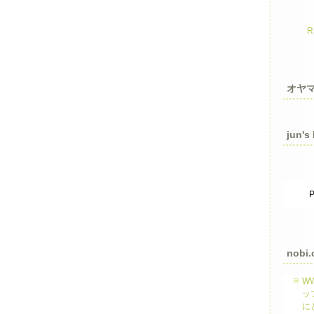
オヤ
jun's
P
nobi.
W
ッ
に