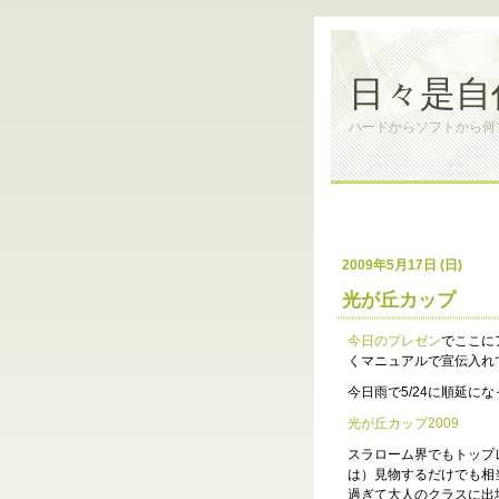
日々是自
ハードからソフトから何
2009年5月17日 (日)
光が丘カップ
今日のプレゼン
でここに
くマニュアルで宣伝入れ
今日雨で5/24に順延
光が丘カップ2009
スラローム界でもトップ
は）見物するだけでも相
過ぎて大人のクラスに出