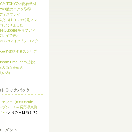
UGM TOKYOの配信機材
iewer数のログを取得
Lディスプレイ
んだづけカフェ特別メン
ーになりました
eetBubblesをサブディ
プレイで表示
Phoneのマイク入力コネク
kypeで電話するスクリプ
tream Producerで別の
acの画面を放送
見の方に
のトラックバック
モカフェ（momocafe）
ープン！！＠長野県東御
^^ｖ
(とうみＡＭ局！？)
のコメント