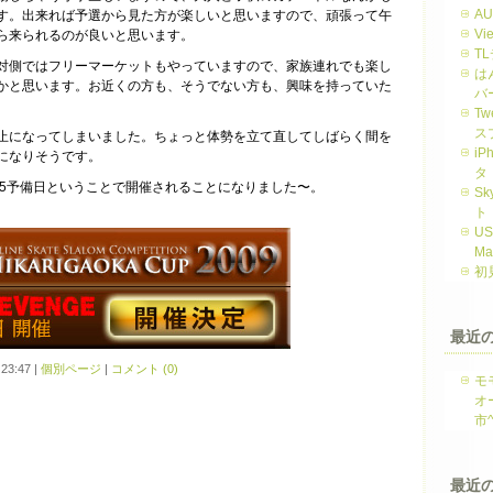
A
す。出来れば予選から見た方が楽しいと思いますので、頑張って午
V
ら来られるのが良いと思います。
T
対側ではフリーマーケットもやっていますので、家族連れでも楽し
は
かと思います。お近くの方も、そうでない方も、興味を持っていた
バ
。
Tw
ス
で中止になってしまいました。ちょっと体勢を立て直してしばらく間を
i
になりそうです。
タ
7/5予備日ということで開催されることになりました〜。
S
ト
US
M
初
最近
23:47
|
個別ページ
|
コメント (0)
モ
オ
市
最近